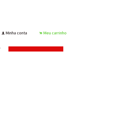
Minha conta
Meu carrinho
f
.
s
r