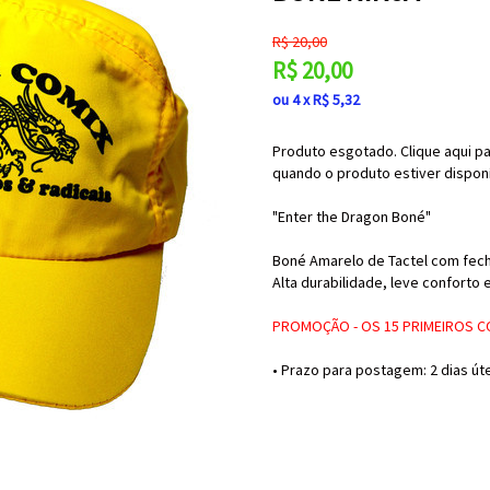
R$
20,00
R$
20,00
ou
4
x
R$
5,32
Produto esgotado. Clique aqui pa
quando o produto estiver disponí
"Enter the Dragon Boné"
Boné Amarelo de Tactel com fech
Alta durabilidade, leve conforto 
PROMOÇÃO - OS 15 PRIMEIROS
• Prazo para postagem:
2 dias út